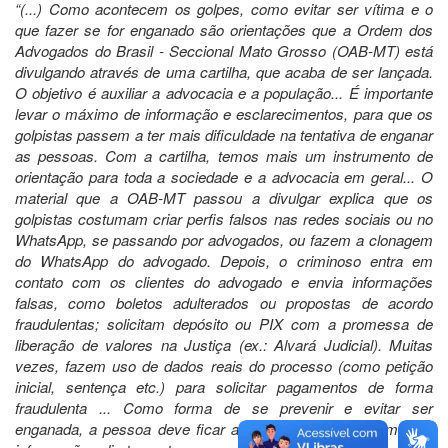
“(...) Como acontecem os golpes, como evitar ser vítima e o
que fazer se for enganado são orientações que a Ordem dos
Advogados do Brasil - Seccional Mato Grosso (OAB-MT) está
divulgando através de uma cartilha, que acaba de ser lançada.
O objetivo é auxiliar a advocacia e a população... É importante
levar o máximo de informação e esclarecimentos, para que os
golpistas passem a ter mais dificuldade na tentativa de enganar
as pessoas. Com a cartilha, temos mais um instrumento de
orientação para toda a sociedade e a advocacia em geral... O
material que a OAB-MT passou a divulgar explica que os
golpistas costumam criar perfis falsos nas redes sociais ou no
WhatsApp, se passando por advogados, ou fazem a clonagem
do WhatsApp do advogado. Depois, o criminoso entra em
contato com os clientes do advogado e envia informações
falsas, como boletos adulterados ou propostas de acordo
fraudulentas; solicitam depósito ou PIX com a promessa de
liberação de valores na Justiça (ex.: Alvará Judicial). Muitas
vezes, fazem uso de dados reais do processo (como petição
inicial, sentença etc.) para solicitar pagamentos de forma
fraudulenta ... Como forma de se prevenir e evitar ser
enganada, a pessoa deve ficar atenta e sempre confirmar as