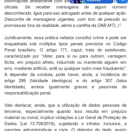
informações diretamente com seu advogado, utilizando canais
oficiais. Se receber mensagens de algum número
desconhecido, ligue para seu advogado antes de qualquer ação.
Desconfie de mensagens urgentes, com tom de pressão ou
promessas fora da realidade, alerta a cartilha da OAB-MT(..)”.
Juridicamente, essa prática nefasta constitui crime e pode ser
enquadrada sob múltiplos tipos penais previstos no Código
Penal brasileiro. O artigo 171, caput, trata do estelionato,
caracterizado por “obter, para si ou para outrem, vantagem
ilícita, em prejuízo alheio, induzindo ou mantendo alguém em
erro, mediante artifício, ardil ou qualquer outro meio fraudulento”.
A depender da conduta, pode haver, ainda, a incidência do
artigo 299 (falsidade ideológica) e do artigo 307 (falsa
identidade), ambos igualmente graves e passíveis de
responsabilização penal.
Vale destacar, ainda, que a utilização de dados pessoais de
terceiros, especialmente quando isso resulta em prejuízo
material ou moral, implica violações à Lei Geral de Proteção de
Dados (Lei 13.709/2018), sujeitando o infrator, inclusive, a
sanções administrativas e civis. O detentor do dado, assim