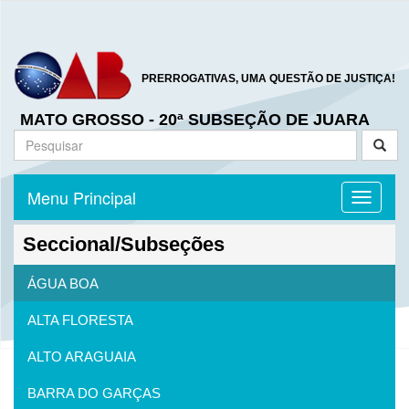
PRERROGATIVAS, UMA QUESTÃO DE JUSTIÇA!
MATO GROSSO - 20ª SUBSEÇÃO DE JUARA
Menu Principal
Toggle n
Seccional/Subseções
ÁGUA BOA
ALTA FLORESTA
ALTO ARAGUAIA
BARRA DO GARÇAS