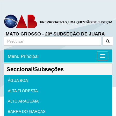
PRERROGATIVAS, UMA QUESTÃO DE JUSTIÇA!
MATO GROSSO - 20ª SUBSEÇÃO DE JUARA
Menu Principal
Toggle n
Seccional/Subseções
ÁGUA BOA
ALTA FLORESTA
ALTO ARAGUAIA
BARRA DO GARÇAS