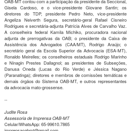
OAB-MT contou com a participação da presidente da Seccional,
Gisela Cardoso, e o vice-presidente Giovane Santin; os
diretores do TDP, presidente Pedro Neto, vice-presidente
Angeliza Neiverth Segura, secretário-geral Rafael Cisneiro
Rodrigues e secretária-adjunta Patrícia Alves de Carvalho Vaz.
A conselheira federal Kamila Michiko, procuradora nacional
adjunta de prerrogativas da OAB; o presidente da Caixa de
Assistência dos Advogados (CAA/MT), Rodrigo Araújo; o
secretário geral da Escola Superior da Advocacia (ESA-MT),
Ronaldo Meirelles; os conselheiros estaduais Rodrigo Marinho
e Ninagin Prestes Dallagnol; as presidentes de Subseções,
Danusa Oneda (Lucas do Rio Verde) e Jéssica Nagano
(Paranatinga); diretores e membros de comissões temáticas e
demais órgãos do Sistema OAB-MT, e outros representantes
da advocacia mato-grossense.
--
Judite Rosa
Assessoria de Imprensa OAB-MT
Celular/WhatsApp: 65-99610.7865
imprensaoabmt@gmail.com